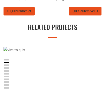
Quibusdam et
Quis autem vel
RELATED PROJECTS
Viverra quis
Lorem ipsum dolor sit amet, consectetuer adipiscing elit....