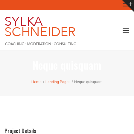
Tog
navi
Tog
navi
Neque quisquam
Home
/
Landing Pages
/
Neque quisquam
Project Details