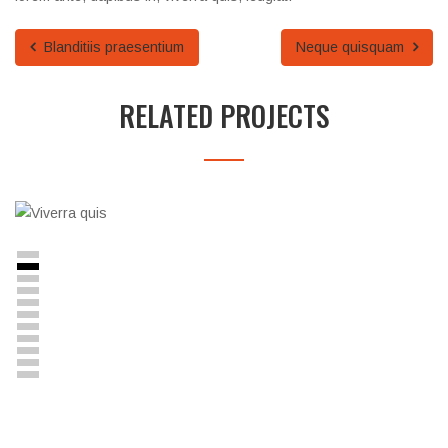
Blanditiis praesentium
Neque quisquam
RELATED PROJECTS
Viverra quis
Lorem ipsum dolor sit amet, consectetuer adipiscing elit....