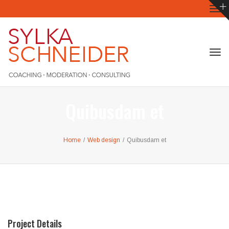
Tog
navi
Tog
navi
Quibusdam et
Home
/
Web design
/
Quibusdam et
Project Details